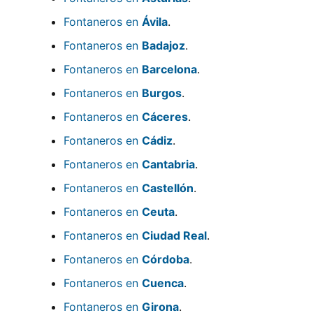
Fontaneros en
Ávila
.
Fontaneros en
Badajoz
.
Fontaneros en
Barcelona
.
Fontaneros en
Burgos
.
Fontaneros en
Cáceres
.
Fontaneros en
Cádiz
.
Fontaneros en
Cantabria
.
Fontaneros en
Castellón
.
Fontaneros en
Ceuta
.
Fontaneros en
Ciudad Real
.
Fontaneros en
Córdoba
.
Fontaneros en
Cuenca
.
Fontaneros en
Girona
.