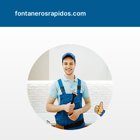
fontanerosrapidos.com