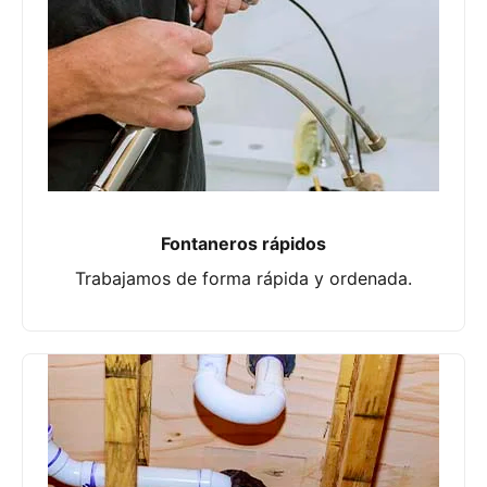
Fontaneros rápidos
Trabajamos de forma rápida y ordenada.