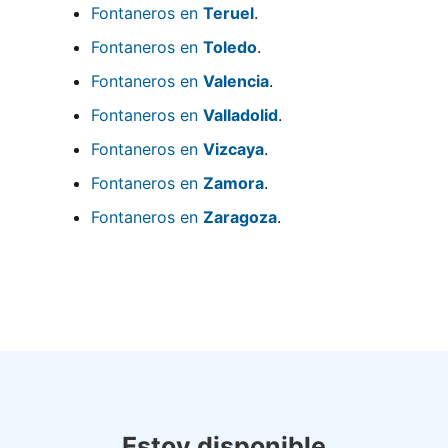
Fontaneros en
Teruel
.
Fontaneros en
Toledo
.
Fontaneros en
Valencia
.
Fontaneros en
Valladolid
.
Fontaneros en
Vizcaya
.
Fontaneros en
Zamora
.
Fontaneros en
Zaragoza
.
Estoy disponible