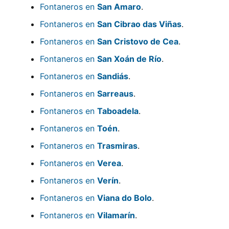
Fontaneros en
San Amaro
.
Fontaneros en
San Cibrao das Viñas
.
Fontaneros en
San Cristovo de Cea
.
Fontaneros en
San Xoán de Río
.
Fontaneros en
Sandiás
.
Fontaneros en
Sarreaus
.
Fontaneros en
Taboadela
.
Fontaneros en
Toén
.
Fontaneros en
Trasmiras
.
Fontaneros en
Verea
.
Fontaneros en
Verín
.
Fontaneros en
Viana do Bolo
.
Fontaneros en
Vilamarín
.