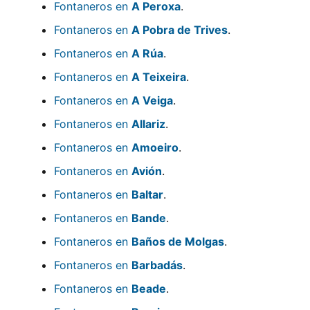
Fontaneros en
A Peroxa
.
Fontaneros en
A Pobra de Trives
.
Fontaneros en
A Rúa
.
Fontaneros en
A Teixeira
.
Fontaneros en
A Veiga
.
Fontaneros en
Allariz
.
Fontaneros en
Amoeiro
.
Fontaneros en
Avión
.
Fontaneros en
Baltar
.
Fontaneros en
Bande
.
Fontaneros en
Baños de Molgas
.
Fontaneros en
Barbadás
.
Fontaneros en
Beade
.