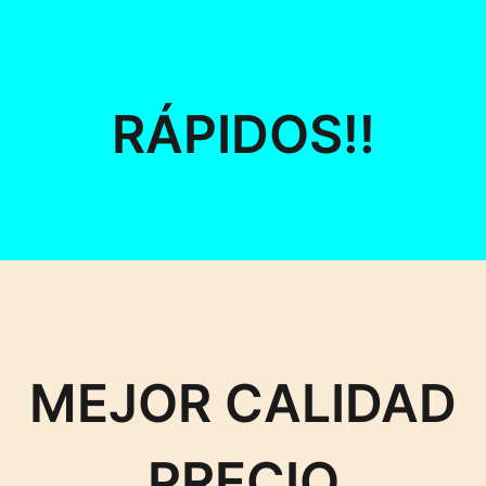
RÁPIDOS!!
MEJOR CALIDAD
PRECIO