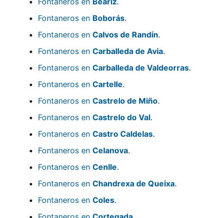
Fontaneros en
Beariz
.
Fontaneros en
Boborás
.
Fontaneros en
Calvos de Randín
.
Fontaneros en
Carballeda de Avia
.
Fontaneros en
Carballeda de Valdeorras
.
Fontaneros en
Cartelle
.
Fontaneros en
Castrelo de Miño
.
Fontaneros en
Castrelo do Val
.
Fontaneros en
Castro Caldelas
.
Fontaneros en
Celanova
.
Fontaneros en
Cenlle
.
Fontaneros en
Chandrexa de Queixa
.
Fontaneros en
Coles
.
Fontaneros en
Cortegada
.