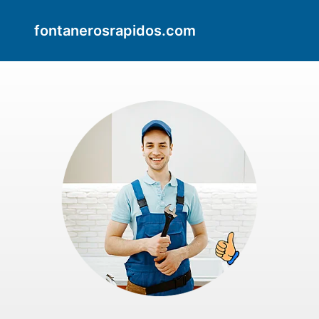
fontanerosrapidos.com