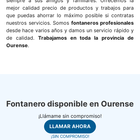
siempre a sus amigos y familiares. Ofrecemos la
mejor calidad precio de productos y trabajos para
que puedas ahorrar lo máximo posible si contratas
nuestros servicios. Somos
fontaneros profesionales
desde hace varios años y damos un servicio rápido y
de calidad.
Trabajamos en toda la provincia de
Ourense
.
Fontanero disponible en Ourense
¡Llámame sin compromiso!
LLAMAR AHORA
¡SIN COMPROMISO!