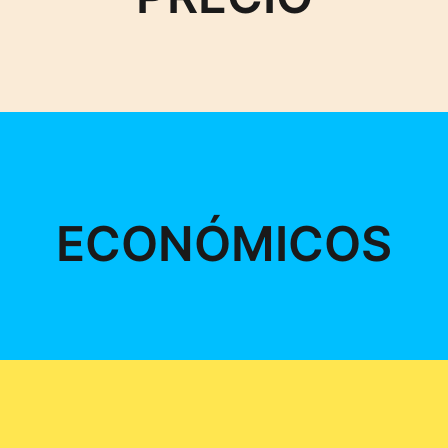
ECONÓMICOS