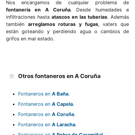
Nos encargamos de cualquier problema de
fontanería en A Coruña
. Desde humedades e
infiltraciones hasta
atascos en las tuberias
. Además
también
arreglamos roturas y fugas
, vaters que
están goteando y perdiendo agua o cambios de
grifos en mal estado.
Otros fontaneros en A Coruña
Fontaneros en
A Baña
.
Fontaneros en
A Capela
.
Fontaneros en
A Coruña
.
Fontaneros en
A Laracha
.
Fontaneros en
A Pobra do Caramiñal
.