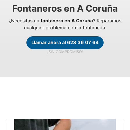
Fontaneros en A Coruña
¿Necesitas un
fontanero en A Coruña
? Reparamos
cualquier problema con la fontanería.
Llamar ahora al 628 36 07 64
¡SIN COMPROMISO!