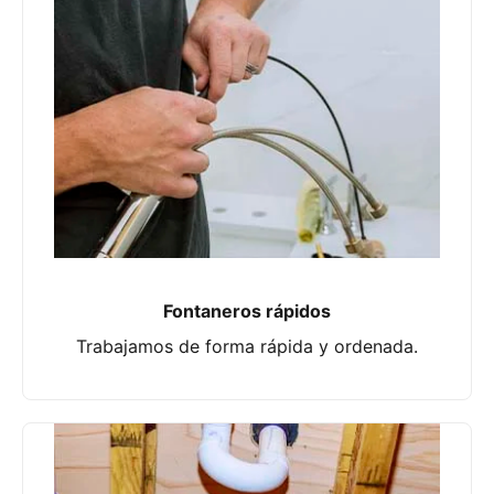
Fontaneros rápidos
Trabajamos de forma rápida y ordenada.