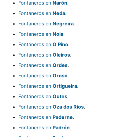
Fontaneros en
Narón
.
Fontaneros en
Neda
.
Fontaneros en
Negreira
.
Fontaneros en
Noia
.
Fontaneros en
O Pino
.
Fontaneros en
Oleiros
.
Fontaneros en
Ordes
.
Fontaneros en
Oroso
.
Fontaneros en
Ortigueira
.
Fontaneros en
Outes
.
Fontaneros en
Oza dos Ríos
.
Fontaneros en
Paderne
.
Fontaneros en
Padrón
.