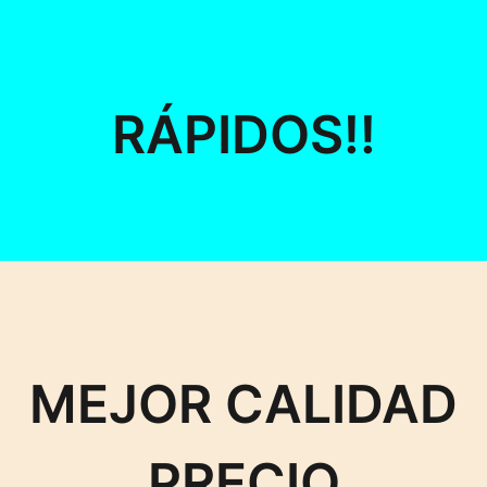
RÁPIDOS!!
MEJOR CALIDAD
PRECIO