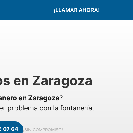
¡LLAMAR AHORA!
os en Zaragoza
anero en Zaragoza
?
r problema con la fontanería.
6 07 64
¡SIN COMPROMISO!