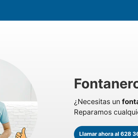
Fontanero
¿Necesitas un
font
Reparamos cualquie
Llamar ahora al 628 3