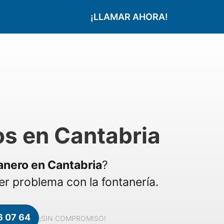
¡LLAMAR AHORA!
s en Cantabria
anero en Cantabria
?
r problema con la fontanería.
6 07 64
¡SIN COMPROMISO!