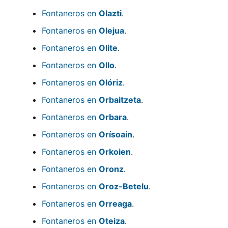
Fontaneros en
Olazti
.
Fontaneros en
Olejua
.
Fontaneros en
Olite
.
Fontaneros en
Ollo
.
Fontaneros en
Olóriz
.
Fontaneros en
Orbaitzeta
.
Fontaneros en
Orbara
.
Fontaneros en
Orísoain
.
Fontaneros en
Orkoien
.
Fontaneros en
Oronz
.
Fontaneros en
Oroz-Betelu
.
Fontaneros en
Orreaga
.
Fontaneros en
Oteiza
.