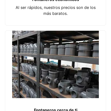
Al ser rápidos, nuestros precios son de los
más baratos.
Fontaneros cerca de ti