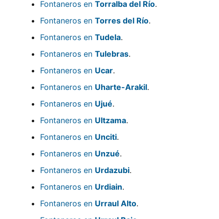
Fontaneros en
Torralba del Río
.
Fontaneros en
Torres del Río
.
Fontaneros en
Tudela
.
Fontaneros en
Tulebras
.
Fontaneros en
Ucar
.
Fontaneros en
Uharte-Arakil
.
Fontaneros en
Ujué
.
Fontaneros en
Ultzama
.
Fontaneros en
Unciti
.
Fontaneros en
Unzué
.
Fontaneros en
Urdazubi
.
Fontaneros en
Urdiain
.
Fontaneros en
Urraul Alto
.