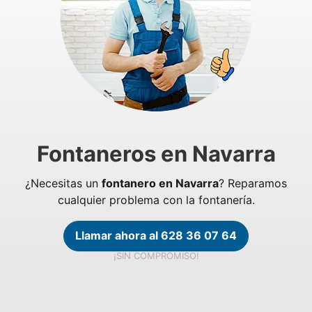
Fontaneros en Navarra
¿Necesitas un
fontanero en Navarra
? Reparamos
cualquier problema con la fontanería.
Llamar ahora al 628 36 07 64
¡SIN COMPROMISO!