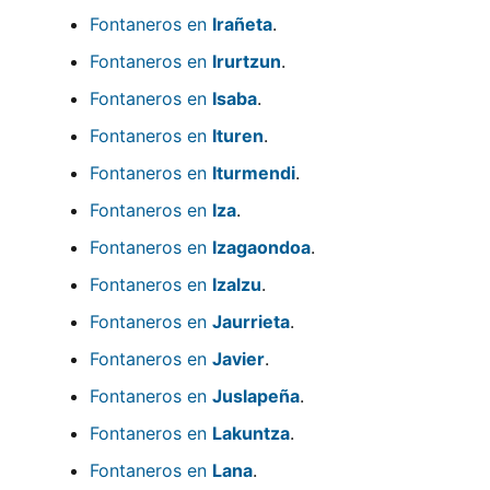
Fontaneros en
Irañeta
.
Fontaneros en
Irurtzun
.
Fontaneros en
Isaba
.
Fontaneros en
Ituren
.
Fontaneros en
Iturmendi
.
Fontaneros en
Iza
.
Fontaneros en
Izagaondoa
.
Fontaneros en
Izalzu
.
Fontaneros en
Jaurrieta
.
Fontaneros en
Javier
.
Fontaneros en
Juslapeña
.
Fontaneros en
Lakuntza
.
Fontaneros en
Lana
.