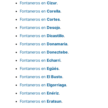
Fontaneros en
Cizur
.
Fontaneros en
Corella
.
Fontaneros en
Cortes
.
Fontaneros en
Desojo
.
Fontaneros en
Dicastillo
.
Fontaneros en
Donamaria
.
Fontaneros en
Doneztebe
.
Fontaneros en
Echarri
.
Fontaneros en
Egüés
.
Fontaneros en
El Busto
.
Fontaneros en
Elgorriaga
.
Fontaneros en
Enériz
.
Fontaneros en
Eratsun
.