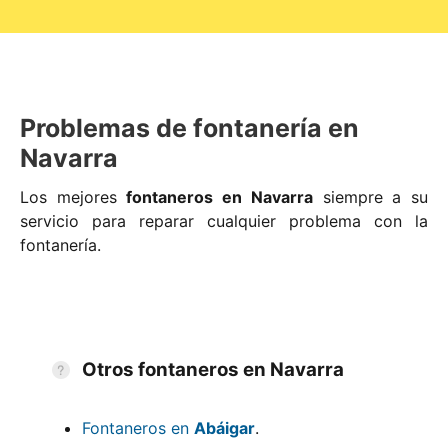
Problemas de fontanería en
Navarra
Los mejores
fontaneros en Navarra
siempre a su
servicio para reparar cualquier problema con la
fontanería.
Otros fontaneros en Navarra
Fontaneros en
Abáigar
.