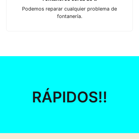
Podemos reparar cualquier problema de
fontanería.
RÁPIDOS!!