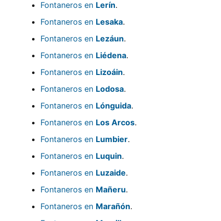
Fontaneros en
Lerín
.
Fontaneros en
Lesaka
.
Fontaneros en
Lezáun
.
Fontaneros en
Liédena
.
Fontaneros en
Lizoáin
.
Fontaneros en
Lodosa
.
Fontaneros en
Lónguida
.
Fontaneros en
Los Arcos
.
Fontaneros en
Lumbier
.
Fontaneros en
Luquin
.
Fontaneros en
Luzaide
.
Fontaneros en
Mañeru
.
Fontaneros en
Marañón
.