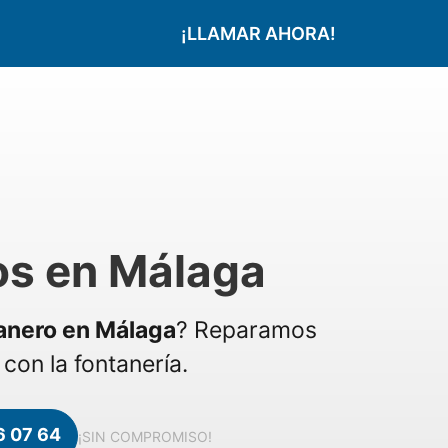
¡LLAMAR AHORA!
os en Málaga
anero en Málaga
? Reparamos
con la fontanería.
6 07 64
¡SIN COMPROMISO!