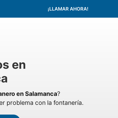
¡LLAMAR AHORA!
os en
ca
anero en Salamanca
?
r problema con la fontanería.