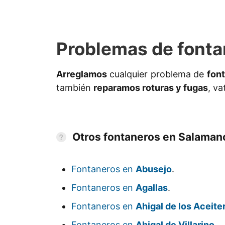
Problemas de fonta
Arreglamos
cualquier problema de
fon
también
reparamos roturas y fugas
, v
Otros fontaneros en Salaman
Fontaneros en
Abusejo
.
Fontaneros en
Agallas
.
Fontaneros en
Ahigal de los Aceite
Fontaneros en
Ahigal de Villarino
.