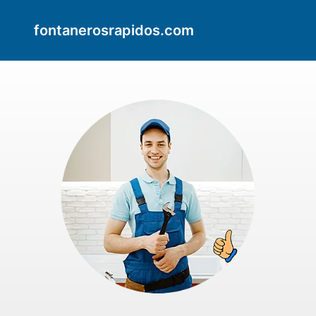
fontanerosrapidos.com