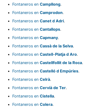
Fontaneros en
Campllong
.
Fontaneros en
Camprodon
.
Fontaneros en
Canet d Adri
.
Fontaneros en
Cantallops
.
Fontaneros en
Capmany
.
Fontaneros en
Cassà de la Selva
.
Fontaneros en
Castell-Platja d Aro
.
Fontaneros en
Castellfollit de la Roca
.
Fontaneros en
Castelló d Empúries
.
Fontaneros en
Celrà
.
Fontaneros en
Cervià de Ter
.
Fontaneros en
Cistella
.
Fontaneros en
Colera
.