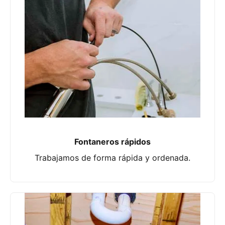
Fontaneros rápidos
Trabajamos de forma rápida y ordenada.