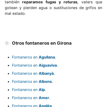
también
reparamos fugas y roturas
, vaters que
gotean y pierden agua o sustituciones de grifos en
mal estado.
Otros fontaneros en Girona
Fontaneros en
Agullana
.
Fontaneros en
Aiguaviva
.
Fontaneros en
Albanyà
.
Fontaneros en
Albons
.
Fontaneros en
Alp
.
Fontaneros en
Amer
.
Fontaneros en
Anglès
.