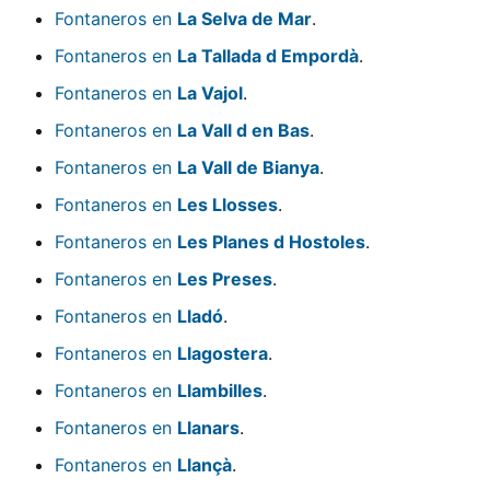
Fontaneros en
La Selva de Mar
.
Fontaneros en
La Tallada d Empordà
.
Fontaneros en
La Vajol
.
Fontaneros en
La Vall d en Bas
.
Fontaneros en
La Vall de Bianya
.
Fontaneros en
Les Llosses
.
Fontaneros en
Les Planes d Hostoles
.
Fontaneros en
Les Preses
.
Fontaneros en
Lladó
.
Fontaneros en
Llagostera
.
Fontaneros en
Llambilles
.
Fontaneros en
Llanars
.
Fontaneros en
Llançà
.