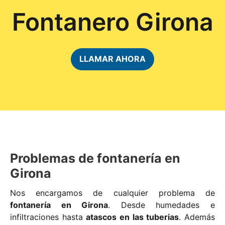
Fontanero Girona
LLAMAR AHORA
Problemas de fontanería en
Girona
Nos encargamos de cualquier problema de
fontanería en Girona
. Desde humedades e
infiltraciones hasta
atascos en las tuberias
. Además