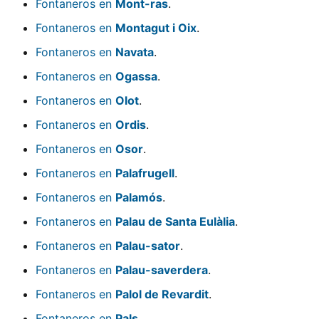
Fontaneros en
Mont-ras
.
Fontaneros en
Montagut i Oix
.
Fontaneros en
Navata
.
Fontaneros en
Ogassa
.
Fontaneros en
Olot
.
Fontaneros en
Ordis
.
Fontaneros en
Osor
.
Fontaneros en
Palafrugell
.
Fontaneros en
Palamós
.
Fontaneros en
Palau de Santa Eulàlia
.
Fontaneros en
Palau-sator
.
Fontaneros en
Palau-saverdera
.
Fontaneros en
Palol de Revardit
.
Fontaneros en
Pals
.