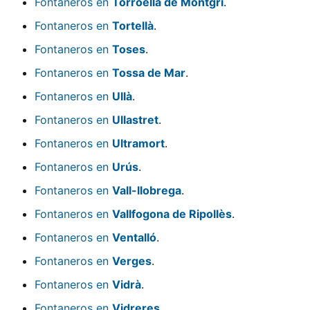
Fontaneros en
Torroella de Montgrí
.
Fontaneros en
Tortellà
.
Fontaneros en
Toses
.
Fontaneros en
Tossa de Mar
.
Fontaneros en
Ullà
.
Fontaneros en
Ullastret
.
Fontaneros en
Ultramort
.
Fontaneros en
Urús
.
Fontaneros en
Vall-llobrega
.
Fontaneros en
Vallfogona de Ripollès
.
Fontaneros en
Ventalló
.
Fontaneros en
Verges
.
Fontaneros en
Vidrà
.
Fontaneros en
Vidreres
.