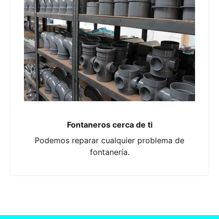
Fontaneros cerca de ti
Podemos reparar cualquier problema de
fontanería.