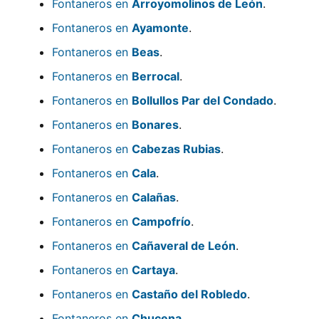
Fontaneros en
Arroyomolinos de León
.
Fontaneros en
Ayamonte
.
Fontaneros en
Beas
.
Fontaneros en
Berrocal
.
Fontaneros en
Bollullos Par del Condado
.
Fontaneros en
Bonares
.
Fontaneros en
Cabezas Rubias
.
Fontaneros en
Cala
.
Fontaneros en
Calañas
.
Fontaneros en
Campofrío
.
Fontaneros en
Cañaveral de León
.
Fontaneros en
Cartaya
.
Fontaneros en
Castaño del Robledo
.
Fontaneros en
Chucena
.