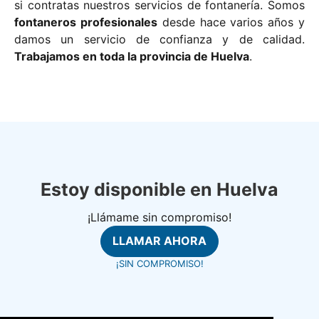
si contratas nuestros servicios de fontanería. Somos
fontaneros profesionales
desde hace varios años y
damos un servicio de confianza y de calidad.
Trabajamos en toda la provincia de Huelva
.
Estoy disponible en Huelva
¡Llámame sin compromiso!
LLAMAR AHORA
¡SIN COMPROMISO!