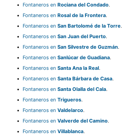
Fontaneros en
Rociana del Condado
.
Fontaneros en
Rosal de la Frontera
.
Fontaneros en
San Bartolomé de la Torre
.
Fontaneros en
San Juan del Puerto
.
Fontaneros en
San Silvestre de Guzmán
.
Fontaneros en
Sanlúcar de Guadiana
.
Fontaneros en
Santa Ana la Real
.
Fontaneros en
Santa Bárbara de Casa
.
Fontaneros en
Santa Olalla del Cala
.
Fontaneros en
Trigueros
.
Fontaneros en
Valdelarco
.
Fontaneros en
Valverde del Camino
.
Fontaneros en
Villablanca
.