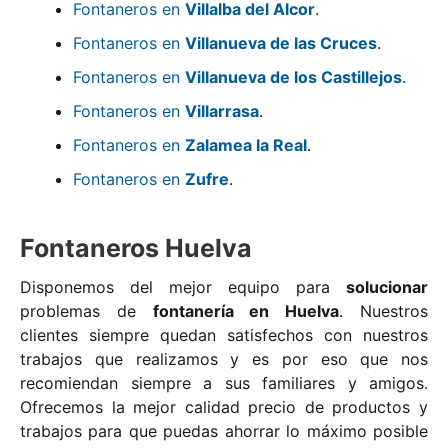
Fontaneros en
Villalba del Alcor
.
Fontaneros en
Villanueva de las Cruces
.
Fontaneros en
Villanueva de los Castillejos
.
Fontaneros en
Villarrasa
.
Fontaneros en
Zalamea la Real
.
Fontaneros en
Zufre
.
Fontaneros Huelva
Disponemos del mejor equipo para
solucionar
problemas de
fontanería en Huelva
. Nuestros
clientes siempre quedan satisfechos con nuestros
trabajos que realizamos y es por eso que nos
recomiendan siempre a sus familiares y amigos.
Ofrecemos la mejor calidad precio de productos y
trabajos para que puedas ahorrar lo máximo posible