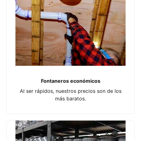
Fontaneros económicos
Al ser rápidos, nuestros precios son de los
más baratos.