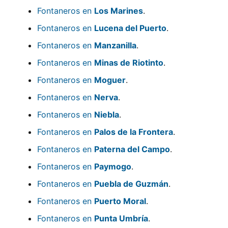
Fontaneros en
Los Marines
.
Fontaneros en
Lucena del Puerto
.
Fontaneros en
Manzanilla
.
Fontaneros en
Minas de Riotinto
.
Fontaneros en
Moguer
.
Fontaneros en
Nerva
.
Fontaneros en
Niebla
.
Fontaneros en
Palos de la Frontera
.
Fontaneros en
Paterna del Campo
.
Fontaneros en
Paymogo
.
Fontaneros en
Puebla de Guzmán
.
Fontaneros en
Puerto Moral
.
Fontaneros en
Punta Umbría
.