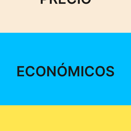
ECONÓMICOS