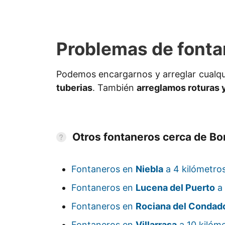
Problemas de fonta
Podemos encargarnos y arreglar cualq
tuberias
. También
arreglamos roturas 
Otros fontaneros cerca de Bo
Fontaneros en
Niebla
a 4 kilómetros
Fontaneros en
Lucena del Puerto
a 
Fontaneros en
Rociana del Condad
Fontaneros en
Villarrasa
a 10 kilóme