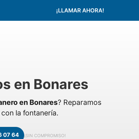
¡LLAMAR AHORA!
os en Bonares
anero en Bonares
? Reparamos
con la fontanería.
6 07 64
¡SIN COMPROMISO!