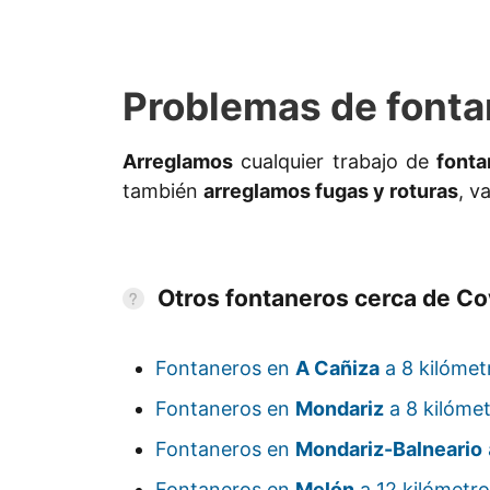
Problemas de fonta
Arreglamos
cualquier trabajo de
fonta
también
arreglamos fugas y roturas
, v
Otros fontaneros cerca de Co
Fontaneros en
A Cañiza
a 8 kilómet
Fontaneros en
Mondariz
a 8 kilóme
Fontaneros en
Mondariz-Balneario
Fontaneros en
Melón
a 12 kilómetro