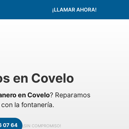
¡LLAMAR AHORA!
os en Covelo
anero en Covelo
? Reparamos
con la fontanería.
6 07 64
¡SIN COMPROMISO!