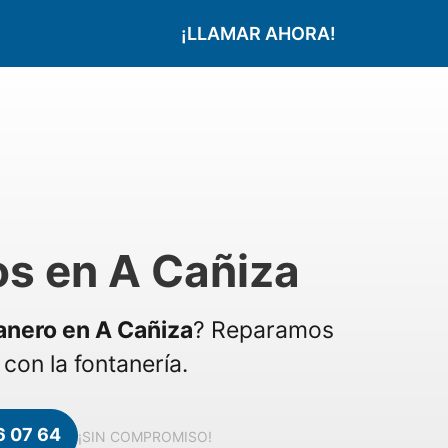
¡LLAMAR AHORA!
s en A Cañiza
anero en A Cañiza
? Reparamos
con la fontanería.
6 07 64
¡SIN COMPROMISO!